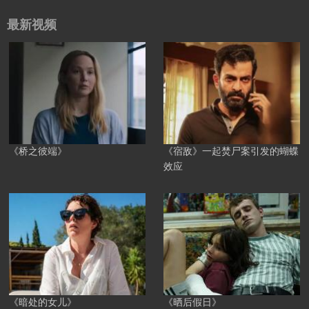
最新视频
《桥之彼端》
《宿敌》一起焚尸案引发的蝴蝶
效应
《暗处的女儿》
《晒后假日》