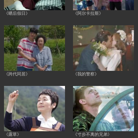
《晒后假日》
《阿尔卡拉斯》
《跨代同居》
《我的警察》
《露草》
《寸步不离的兄弟》