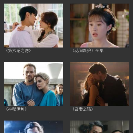
《第六感之吻》
《花间新娘》全集
《神秘伊甸》
《吾妻之话》