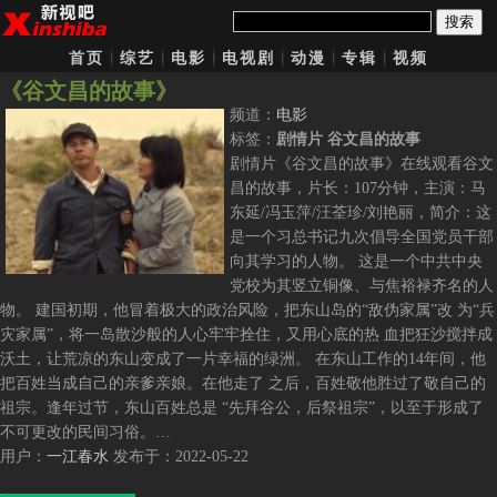
搜索
首页
综艺
电影
电视剧
动漫
专辑
视频
《谷文昌的故事》
频道：
电影
标签：
剧情片 谷文昌的故事
剧情片《谷文昌的故事》在线观看谷文
昌的故事，片长：107分钟，主演：马
东延/冯玉萍/汪荃珍/刘艳丽，简介：这
是一个习总书记九次倡导全国党员干部
向其学习的人物。 这是一个中共中央
党校为其竖立铜像、与焦裕禄齐名的人
物。 建国初期，他冒着极大的政治风险，把东山岛的“敌伪家属”改 为“兵
灾家属”，将一岛散沙般的人心牢牢拴住，又用心底的热 血把狂沙搅拌成
沃土，让荒凉的东山变成了一片幸福的绿洲。 在东山工作的14年间，他
把百姓当成自己的亲爹亲娘。在他走了 之后，百姓敬他胜过了敬自己的
祖宗。逢年过节，东山百姓总是 “先拜谷公，后祭祖宗”，以至于形成了
不可更改的民间习俗。…
用户：
一江春水
发布于：2022-05-22