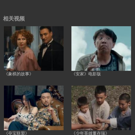
相关视频
《象棋的故事》
《安家》电影版
《夺宝联盟》
《少年英雄董存瑞》