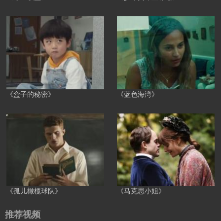
《盒子的秘密》
《蓝色海湾》
《孤儿橄榄球队》
《马克思小姐》
推荐视频