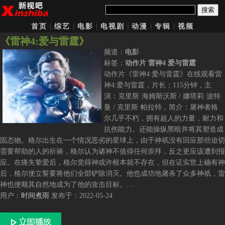
搜索
首页
综艺
电影
电视剧
动漫
专辑
视频
《雷神4:爱与雷霆》
频道：
电影
标签：
动作片 雷神4 爱与雷霆
动作片《雷神4:爱与雷霆》在线观看雷
神4:爱与雷霆，片长：115分钟，主
演：克里斯·海姆斯沃斯 / 娜塔莉·波特
曼 / 克里斯·帕拉特，简介：屠神者格
尔几乎不朽，拥有超人的力量，耐力和
抗伤能力。还能操纵黑暗并将其塑造成
固态物。格尔出生在一个情况恶劣的星球上，由于神祇没有回应那些迫切
需要帮助的人的祈祷，格尔认为诸神不值得任何崇拜，反之更应该遭到报
应。在痛失挚爱后，格尔觉得神或许根本就不存在，但在证实世上确有神
后，格尔便立誓要将他们全部铲除消灭。他也成功地屠杀了众多神祇，雷
神也便顺其自然地成为了他的攻击目标。…
用户：
时间煮雨
发布于：2022-05-24