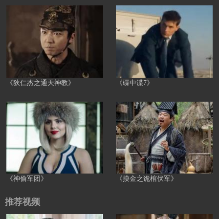
《狄仁杰之通天神教》
《碟中谍7》
《神偷军团》
《摸金之诡棺伏军》
推荐视频