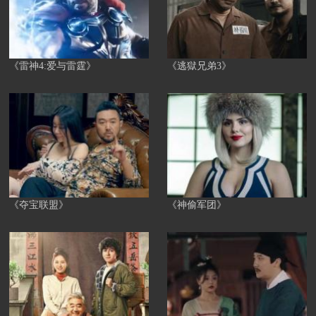
《雷神4:爱与雷霆》
《逃獄兄弟3》
《夺宝联盟》
《神偷军团》