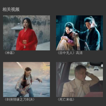
相关视频
《神墓》
《目中无人》高清
《剑侠情缘之刀剑决》
《死亡来临》