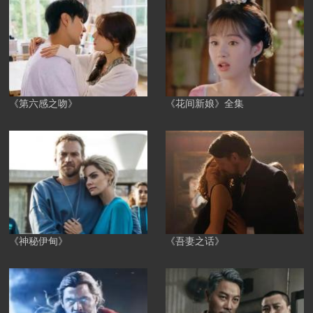
《第六感之吻》
《花间新娘》全集
《神秘伊甸》
《吾妻之话》